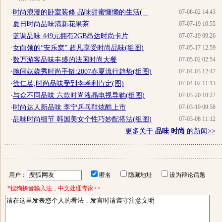
·
时尚浪漫的卧室装修 品味甜蜜慵懒的生活(...
07-08-02 14:43
·
夏日时尚品味清新花果茶
07-07-19 10:55
·
蓝调品味 449元拥有2GB昂达时尚卡片
07-07-19 09:26
·
女白领的“安乐窝” 超凡享受时尚品味(组图)
07-05-17 12:59
·
数万游客品味丰盛的法国时尚大餐
07-05-02 02:54
·
腕间妖娆秀时尚手链:2007春夏流行趋势(组图)
07-04-03 12:47
·
徐仁英,时尚品味受到李孝利肯定(图)
07-04-02 11:13
·
与众不同品味 六款时尚液晶电视导购(组图)
07-03-20 10:27
·
时尚达人新品味 李宁乒乓鞋炫酷上市
07-03-19 09:58
·
品味时尚细节 韩国美女个性巧妙配搭法(组图)
07-03-08 11:12
更多关于
品味 时尚
的新闻>>
用户：
匿名
隐藏地址
设为辩论话题
*搜狗拼音输入法，中文处理专家>>