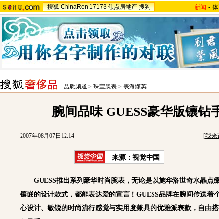
搜狐
ChinaRen
17173
焦点房地产
搜狗
新闻
-
体
品质频道
>
珠宝腕表
>
表海撷英
腕间品味 GUESS豪华版镶钻
2007年08月07日12:14
[
我来
来源：视觉中国
GUESS推出系列豪华时尚腕表，无论是以施华洛世奇水晶点
镶嵌的设计款式，都能表达爱的宣言！GUESS品牌在腕间传送着
心设计、敏锐的时尚流行感觉与实用度兼具的优雅派表款，自由搭