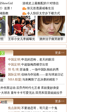
owGirl
·
游戏史上最般配的十对情侣
2》送票！
·
张元首透露戒毒生活
湘胎教
·
令人惊叹太空步下楼方式
密照
王菲小女儿李嫣曝光
酒井法子痛哭谢罪
更多>>
中国足球
|
申花的恐怖，老天的眼泪
中国足球
|
中超版梅西横空出世
羽 毛 球
|
苏迪曼，一场中国队独欢的秀
国际足球
|
伯纳乌夺冠夜——皇马球迷日记
NBA 联盟
|
马刺阉割了总决赛的精彩？
明星
意外伤害运动
后乔丹时代七王者
库娃曼妙身姿
十大球衣
童年卡卡可爱无比
田亮和芙蓉姐姐拉手
更多>>
焦点新闻
|
不要迷恋哥，哥只是一个鬼