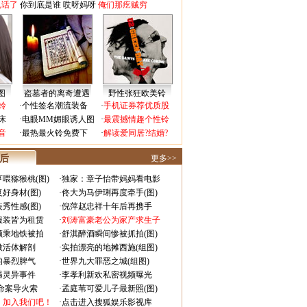
电话了
你到底是谁
哎呀妈呀
俺们那疙贼穷
图
盗墓者的离奇遭遇
野性张狂欧美铃
铃
·
个性签名潮流装备
·
手机证券荐优质股
床
·
电眼MM媚眼诱人图
·
最震撼情趣个性铃
音
·
最热最火铃免费下
·
解读爱同居?结婚?
 后
更多>>
喂猕猴桃(图)
·
独家：章子怡带妈妈看电影
好身材(图)
·
佟大为马伊琍再度牵手(图)
秀性感(图)
·
倪萍赵忠祥十年后再携手
服装皆为租赁
·
刘涛富豪老公为家产求生子
颜乘地铁被拍
·
舒淇醉酒瞬间惨被抓拍(图)
做活体解剖
·
实拍漂亮的地摊西施(组图)
的暴烈脾气
·
世界九大罪恶之城(组图)
遇灵异事件
·
李孝利新欢私密视频曝光
成命案导火索
·
孟庭苇可爱儿子最新照(图)
：加入我们吧！
·
点击进入搜狐娱乐影视库