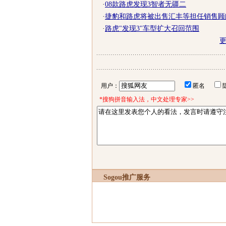
·
08款路虎发现3智者无疆二
·
捷豹和路虎将被出售汇丰等担任销售顾
·
路虎"发现3"车型扩大召回范围
用户：
匿名
*搜狗拼音输入法，中文处理专家>>
Sogou推广服务