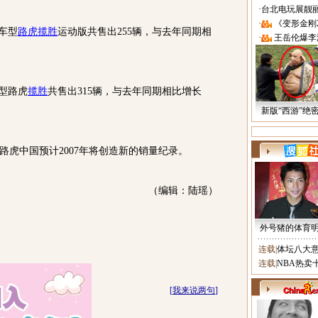
·
台北电玩展靓丽Sh
·
《变形金刚
车型
路虎揽胜
运动版共售出255辆，与去年同期相
·
王岳伦爆李
型路虎
揽胜
共售出315辆，与去年同期相比增长
新版“西游”绝
中国预计2007年将创造新的销量纪录。
（编辑：陆瑶）
外号猪的体育
连载
|
体坛八大
连载
|
NBA热卖
[
我来说两句
]