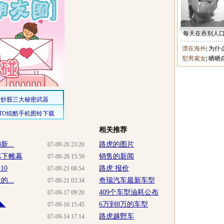
每天在吞别人
漂在海外
|
为什
型男索女
|
晒晒
相关推荐
...
路虎的图片
07-09-26 23:20
落下帷幕
销售的新闻
07-09-26 15:59
10
路虎 报价
07-09-21 08:54
...
奇瑞汽车最新车型
07-09-21 03:34
409个车型油耗公布
07-09-17 09:20
◣
6万到8万的车型
07-09-16 15:45
路虎越野车
07-09-14 17:14