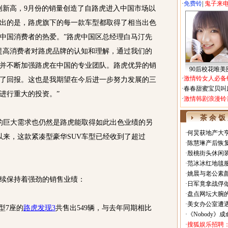
·
免费铃
|
鬼子来
新高，9月份的销量创造了自路虎进入中国市场以
出的是，路虎旗下的每一款车型都取得了相当出色
中国消费者的热爱。”路虎中国区总经理白马汀先
提高消费者对路虎品牌的认知和理解，通过我们的
并不断加强路虎在中国的专业团队。路虎优异的销
90后校花唯美
·
激情铃女人必备
了回报。这也是我期望在今后进一步努力发展的三
·
春春甜蜜宝贝叫
进行重大的投资。”
·
激情韩剧浪漫铃
茶 余 饭
的巨大需求也仍然是路虎能取得如此出色业绩的另
·
何炅获地产大亨
以来，这款紧凑型豪华SUV车型已经收到了超过
·
陈慧琳产后恢复
·
殷桃街头休闲装
·
范冰冰红地毯
·
姚晨与老公素
续保持着强劲的销售业绩：
·
日军竟拿战俘
·
盘点网坛大腕
·
美女办公室遭
型7座的
路虎发现3
共售出549辆，与去年同期相比
·
《Nobody》
·
搜狐娱乐招聘