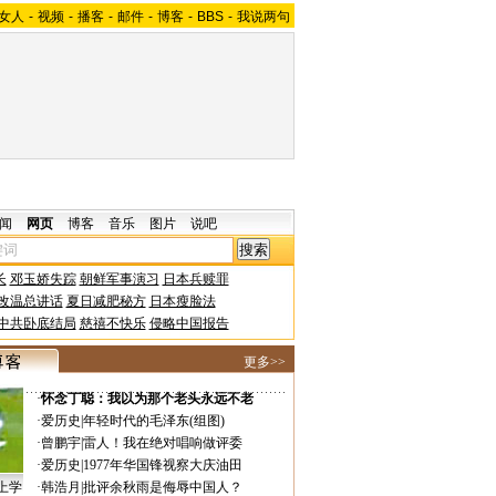
女人
-
视频
-
播客
-
邮件
-
博客
-
BBS
-
我说两句
闻
网页
博客
音乐
图片
说吧
长
邓玉娇失踪
朝鲜军事演习
日本兵赎罪
改温总讲话
夏日减肥秘方
日本瘦脸法
中共卧底结局
慈禧不快乐
侵略中国报告
更多>>
·
怀念丁聪：我以为那个老头永远不老
·
爱历史
|
年轻时代的毛泽东(组图)
·
曾鹏宇
|
雷人！我在绝对唱响做评委
·
爱历史
|
1977年华国锋视察大庆油田
上学
·
韩浩月
|
批评余秋雨是侮辱中国人？