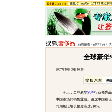
搜狐
ChinaRen
17173
焦点房
品质频道
>
品味车苑
>
试
全球豪华
2007年10月09日16:36
来
今天，全球豪华
SUV
行业领先品
中国市场的销售业绩。路虎中国在该
同期相比增长幅度高达210%。