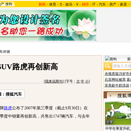
地产
搜狗
新闻
-
体育
-
S
-
娱乐
-
V
-
财经
-
IT
-
汽车
-
房产
-
家居
-
车评测
新
SUV路虎再创新高
央视质疑29岁市
石首网站被黑
篡
[
我来说两句
] [字号：
大
中
小
]
宋美龄牛奶洗澡
源：搜狐汽车
牌
路虎
公布了2007年第三季度（截止9月30日）在
季度中销量再创新高，共售出1747辆汽车，与去年
中学生乘直升机