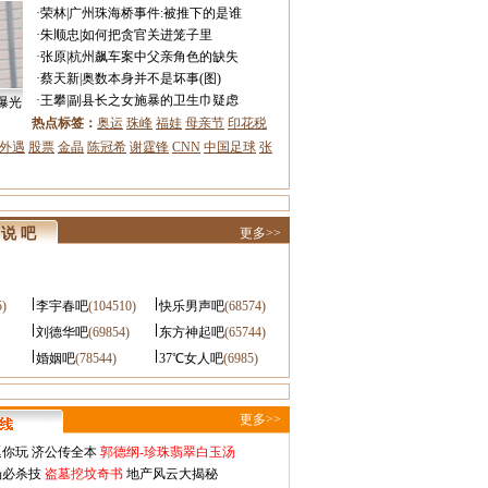
·
荣林
|
广州珠海桥事件:被推下的是谁
·
朱顺忠
|
如何把贪官关进笼子里
·
张原
|
杭州飙车案中父亲角色的缺失
·
蔡天新
|
奥数本身并不是坏事(图)
·
王攀
|
副县长之女施暴的卫生巾疑虑
曝光
热点标签：
奥运
珠峰
福娃
母亲节
印花税
外遇
股票
金晶
陈冠希
谢霆锋
CNN
中国足球
张
说 吧
更多>>
5)
李宇春吧
(104510)
快乐男声吧
(68574)
刘德华吧
(69854)
东方神起吧
(65744)
婚姻吧
(78544)
37℃女人吧
(6985)
更多>>
逗你玩
济公传全本
郭德纲-珍珠翡翠白玉汤
场必杀技
盗墓挖坟奇书
地产风云大揭秘