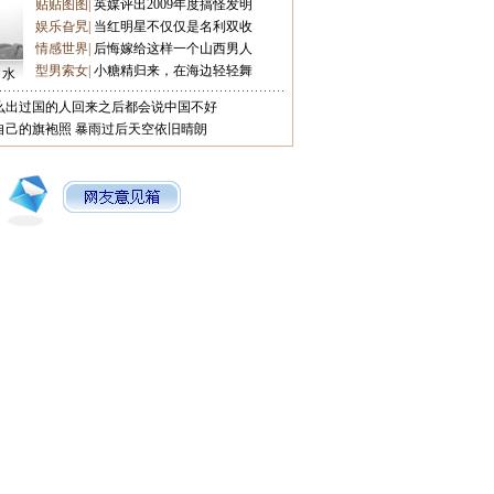
贴贴图图
|
英媒评出2009年度搞怪发明
娱乐旮旯
|
当红明星不仅仅是名利双收
情感世界
|
后悔嫁给这样一个山西男人
型男索女
|
小糖精归来，在海边轻轻舞
口水
么出过国的人回来之后都会说中国不好
自己的旗袍照
暴雨过后天空依旧晴朗