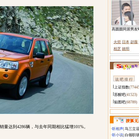
高圆圆同居男友
火炬
日本
赵薇
柏芝
姚明
说 吧 排 行
上证指数
(7744
苏醒吧
(41523)
贴图吧
(68789)
量达到4286辆，与去年同期相比猛增101%。
·
听相声
|
马三立
·
听小说
|
白领职