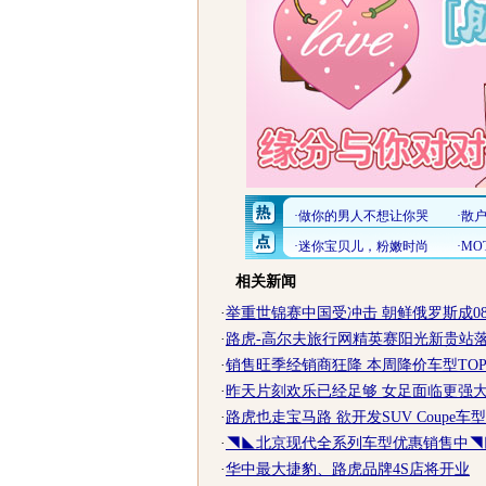
相关新闻
·
举重世锦赛中国受冲击 朝鲜俄罗斯成08新
·
路虎-高尔夫旅行网精英赛阳光新贵站
·
销售旺季经销商狂降 本周降价车型TOP
·
昨天片刻欢乐已经足够 女足面临更强大的
·
路虎也走宝马路 欲开发SUV Coupe车型
·
◥◣北京现代全系列车型优惠销售中◥
·
华中最大捷豹、路虎品牌4S店将开业