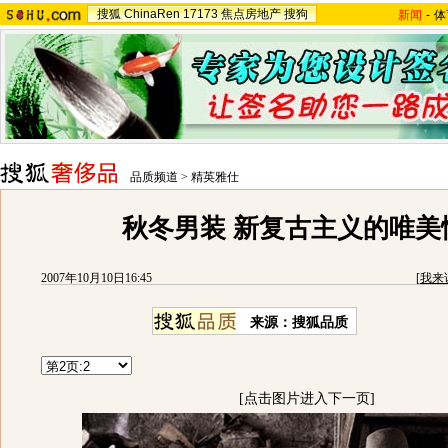
搜狐
ChinaRen
17173
焦点房地产
搜狗
新闻
-
体
品质频道
>
精英雅仕
秋冬男装 新复古主义的唯美
2007年10月10日16:45
[
我来
来源：搜狐品质
[点击图片进入下一页]