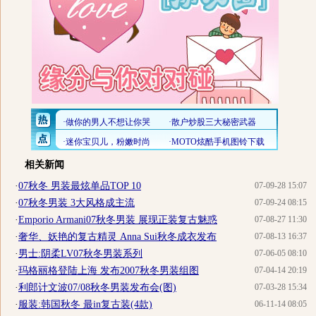
相关新闻
·
07秋冬 男装最炫单品TOP 10
07-09-28 15:07
·
07秋冬男装 3大风格成主流
07-09-24 08:15
·
Emporio Armani07秋冬男装 展现正装复古魅惑
07-08-27 11:30
·
奢华、妖艳的复古精灵 Anna Sui秋冬成衣发布
07-08-13 16:37
·
男士:阴柔LV07秋冬男装系列
07-06-05 08:10
·
玛格丽格登陆上海 发布2007秋冬男装组图
07-04-14 20:19
·
利郎计文波07/08秋冬男装发布会(图)
07-03-28 15:34
·
服装:韩国秋冬 最in复古装(4款)
06-11-14 08:05