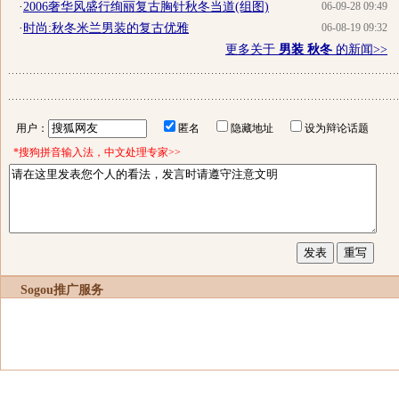
·
2006奢华风盛行绚丽复古胸针秋冬当道(组图)
06-09-28 09:49
·
时尚:秋冬米兰男装的复古优雅
06-08-19 09:32
更多关于
男装 秋冬
的新闻>>
用户：
匿名
隐藏地址
设为辩论话题
*搜狗拼音输入法，中文处理专家>>
Sogou推广服务