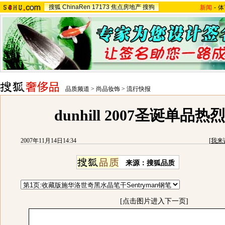
搜狐
ChinaRen
17173
焦点房地产
搜狗
新闻
-
体
品质频道
>
尚品妆饰
>
流行快报
dunhill 2007圣诞单品热
2007年11月14日14:34
[
我来
来源：搜狐品质
[点击图片进入下一页]