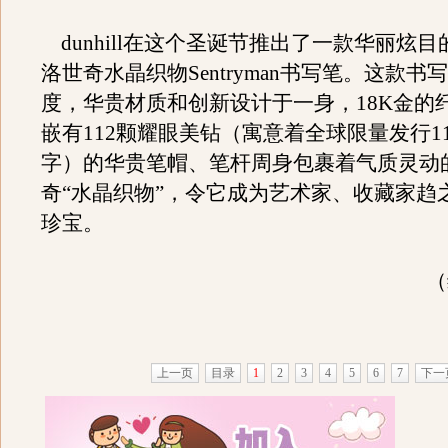
dunhill在这个圣诞节推出了一款华丽炫
洛世奇水晶织物Sentryman书写笔。这款书
度，华贵材质和创新设计于一身，18K金的
嵌有112颗耀眼美钻（寓意着全球限量发行1
字）的华贵笔帽、笔杆周身包裹着气质灵动
奇“水晶织物”，令它成为艺术家、收藏家趋
珍宝。
（
上一页
目录
1
2
3
4
5
6
7
下一