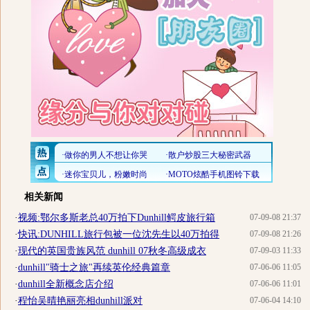
相关新闻
·
视频:鄂尔多斯老总40万拍下Dunhill鳄皮旅行箱
07-09-08 21:37
·
快讯:DUNHILL旅行包被一位沈先生以40万拍得
07-09-08 21:26
·
现代的英国贵族风范 dunhill 07秋冬高级成衣
07-09-03 11:33
·
dunhill"骑士之旅"再续英伦经典篇章
07-06-06 11:05
·
dunhill全新概念店介绍
07-06-06 11:01
·
程怡吴晴艳丽亮相dunhill派对
07-06-04 14:10