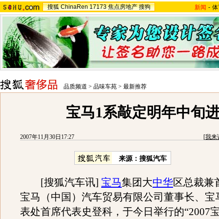
搜狐
ChinaRen
17173
焦点房地产
搜狗
新闻
-
体
品质频道
>
品味车苑
>
最新推荐
宝马1系敲定明年中旬
2007年11月30日17:27
[
我来
来源：搜狐汽车
[搜狐汽车讯]
宝马
集团大
中华
区总裁兼
宝马（中国）汽车贸易有限公司董事长、宝
表处首席代表史登科，于今日举行的“2007