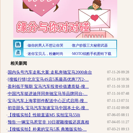
相关新闻
·
国内头号汽车走私大案:走私奔驰宝马2000余台
07-11-26 09:28
·
[搜狐行情]北京宝马4S店5系最高优惠7万2-...
07-11-19 10:36
·
盈利低于预期 宝马汽车投资价值遭质疑-搜...
07-11-16 10:18
·
中国汽车挺进迪拜同奔驰宝马等品牌同台-...
07-11-16 07:48
·
宝马汽车上海零部件配送中心正式启用-搜...
07-11-13 07:51
·
初尝甜头 宝马汽车加速宝马中国本土化-搜...
07-11-02 09:08
·
【搜狐实拍】性能直逼M5 实拍宝马550i
07-06-05 08:11
·
预告:一辆宝马惹官非 10日瞿颖搜狐还原真相
07-04-05 11:27
·
【搜狐实拍】朴素的宝马5系 典雅版实拍-...
07-03-21 09:13