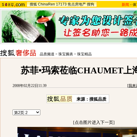
搜狐
ChinaRen
17173
焦点房地产
搜狗
新闻
-
体
品质频道
>
珠宝腕表
>
珠宝精品
苏菲•玛索莅临CHAUMET上
2008年02月22日11:39
[
我来
来源：搜狐品质
[点击图片进入下一页]