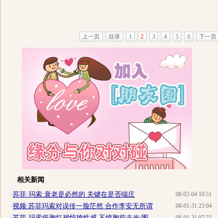
上一页
目录
1
2
3
4
5
6
下一页
相关新闻
·
苏菲·玛索:衰老是必然的 关键在是否端庄
08-02-04 10:51
·
视频:苏菲玛索对误传一脸茫然 合作李安无所谓
08-01-31 23:04
·
苏菲-玛索低胸红裙惊艳性感 不慎胸前走光/图
08-01-31 07:23