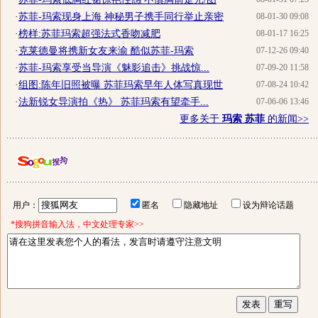
·
苏菲-玛索现身上海 神秘男子携手同行举止亲密
08-01-30 09:08
·
榜样:苏菲玛索超强法式香吻减肥
08-01-17 16:25
·
克莱德曼将携新女友来渝 酷似苏菲-玛索
07-12-26 09:40
·
苏菲-玛索享受当导演《魅影追击》挑战惊...
07-09-20 11:58
·
组图:陈年旧照被曝 苏菲玛索早年人体写真现世
07-08-24 10:42
·
法新锐女导演拍《热》 苏菲玛索有望牵手...
07-06-06 13:46
更多关于
玛索 苏菲
的新闻>>
用户：
匿名
隐藏地址
设为辩论话题
*搜狗拼音输入法，中文处理专家>>