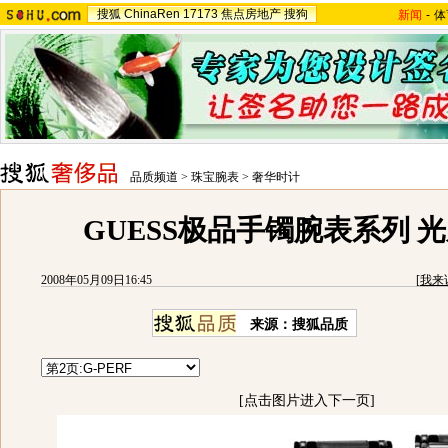
搜狐
ChinaRen
17173
焦点房地产
搜狗
新闻
-
体
品质频道
>
珠宝腕表
>
奢华时计
GUESS极品手镯腕表系列 
2008年05月09日16:45
[
我来
来源：搜狐品质
[点击图片进入下一页]