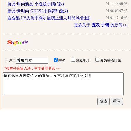
·
饰品:时尚新品 个性炫手镯(5款)
06-11-14 08:06
·
新品:新时尚 GUESS手镯简约魅力
06-06-02 07:47
·
耍耍酷 LV皮质手镯尽显腕上迷人时尚风情(图)
06-01-17 16:40
更多关于
腕表 手镯
的新闻>>
用户：
匿名
隐藏地址
设为辩论话题
*搜狗拼音输入法，中文处理专家>>