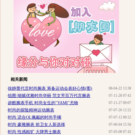
相关新闻
·
徐静蕾代言时尚腕表 筹备运动会表好心情(图)
08-04-22 13:38
·
组图:细腻优雅时尚华丽 范文芳百万代言腕表
07-11-28 07:42
·
超酷腕表手机 时尚女生的"YAMI"尤物
07-11-27 09:07
·
时尚的探险精神运动腕表
07-07-26 12:22
·
时尚:适合OL佩戴的时尚手镯
07-07-12 08:22
·
时尚:豪雅腕表 前卫女人新选择
07-06-04 15:56
·
时尚:性感粗犷 大牌男士腕表
07-05-08 07:42