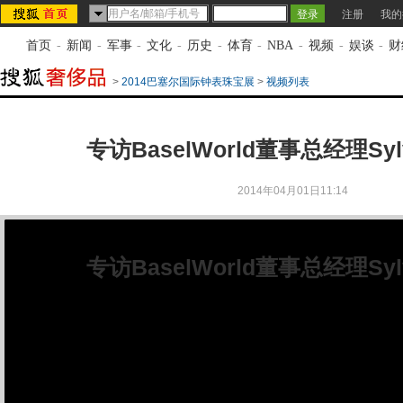
注册
我的
首页
-
新闻
-
军事
-
文化
-
历史
-
体育
-
NBA
-
视频
-
娱谈
-
财
>
2014巴塞尔国际钟表珠宝展
>
视频列表
专访BaselWorld董事总经理Sylvie
2014年04月01日11:14
专访BaselWorld董事总经理Sylvie