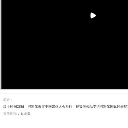
简介：
瑞士时间28日，巴塞尔表展中国媒体大会举行，搜狐奢侈品专访巴塞尔国际钟表展董事总经理
责任编辑
：石玉美