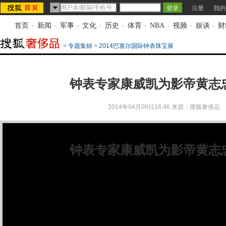
注册
我的
首页
-
新闻
-
军事
-
文化
-
历史
-
体育
-
NBA
-
视频
-
娱谈
-
财
>
专题集锦
>
2014巴塞尔国际钟表珠宝展
钟表专家康威凯为影帝黄志
2014年04月09日16:46
来源：
搜狐奢侈品
钟表专家康威凯为影帝黄志