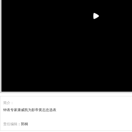
简介：
钟表专家康威凯为影帝黄志忠选表
责任编辑
：郭桐