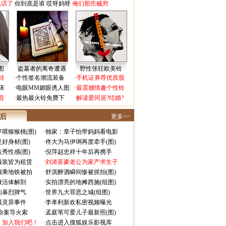
电话了
你到底是谁
哎呀妈呀
俺们那疙贼穷
图
盗墓者的离奇遭遇
野性张狂欧美铃
铃
·
个性签名潮流装备
·
手机证券荐优质股
床
·
电眼MM媚眼诱人图
·
最震撼情趣个性铃
音
·
最热最火铃免费下
·
解读爱同居?结婚?
 后
更多>>
喂猕猴桃(图)
·
独家：章子怡带妈妈看电影
好身材(图)
·
佟大为马伊琍再度牵手(图)
秀性感(图)
·
倪萍赵忠祥十年后再携手
服装皆为租赁
·
刘涛富豪老公为家产求生子
颜乘地铁被拍
·
舒淇醉酒瞬间惨被抓拍(图)
做活体解剖
·
实拍漂亮的地摊西施(组图)
的暴烈脾气
·
世界九大罪恶之城(组图)
遇灵异事件
·
李孝利新欢私密视频曝光
成命案导火索
·
孟庭苇可爱儿子最新照(图)
：加入我们吧！
·
点击进入搜狐娱乐影视库