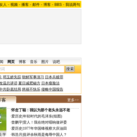
女人
-
视频
-
播客
-
邮件
-
博客
-
BBS
-
我说两句
闻
网页
博客
音乐
图片
说吧
长
邓玉娇失踪
朝鲜军事演习
日本兵赎罪
改温总讲话
夏日减肥秘方
日本瘦脸法
中共卧底结局
慈禧不快乐
侵略中国报告
更多>>
·
怀念丁聪：我以为那个老头永远不老
·
爱历史
|
年轻时代的毛泽东(组图)
·
曾鹏宇
|
雷人！我在绝对唱响做评委
·
爱历史
|
1977年华国锋视察大庆油田
上学
·
韩浩月
|
批评余秋雨是侮辱中国人？