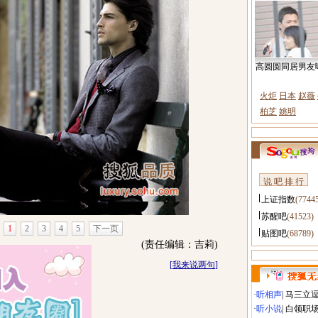
高圆圆同居男友
火炬
日本
赵薇
柏芝
姚明
说 吧 排 行
上证指数
(7744
苏醒吧
(41523)
1
2
3
4
5
下一页
贴图吧
(68789)
(责任编辑：吉莉)
[
我来说两句
]
·
听相声
|
马三立
·
听小说
|
白领职