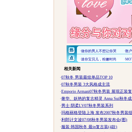
相关新闻
·
07秋冬 男装最炫单品TOP 10
·
07秋冬男装 3大风格成主流
·
Emporio Armani07秋冬男装 展现正
·
奢华、妖艳的复古精灵 Anna Sui秋冬
·
男士:阴柔LV07秋冬男装系列
·
玛格丽格登陆上海 发布2007秋冬男装
·
利郎计文波07/08秋冬男装发布会(图)
·
服装:韩国秋冬 最in复古装(4款)