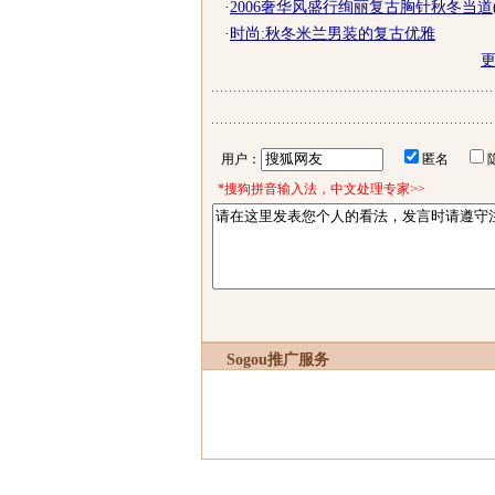
·
2006奢华风盛行绚丽复古胸针秋冬当道(
·
时尚:秋冬米兰男装的复古优雅
用户：
匿名
*搜狗拼音输入法，中文处理专家>>
Sogou推广服务