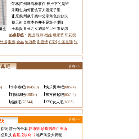
·
荣林
|
广州珠海桥事件:被推下的是谁
·
朱顺忠
|
如何把贪官关进笼子里
·
张原
|
杭州飙车案中父亲角色的缺失
·
蔡天新
|
奥数本身并不是坏事(图)
·
王攀
|
副县长之女施暴的卫生巾疑虑
曝光
热点标签：
奥运
珠峰
福娃
母亲节
印花税
外遇
股票
金晶
陈冠希
谢霆锋
CNN
中国足球
张
说 吧
更多>>
5)
李宇春吧
(104510)
快乐男声吧
(68574)
刘德华吧
(69854)
东方神起吧
(65744)
婚姻吧
(78544)
37℃女人吧
(6985)
更多>>
逗你玩
济公传全本
郭德纲-珍珠翡翠白玉汤
场必杀技
盗墓挖坟奇书
地产风云大揭秘