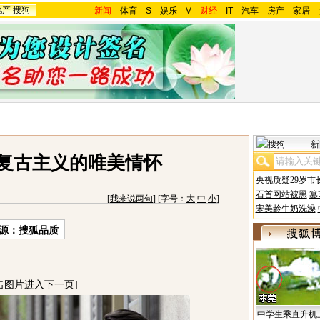
地产
搜狗
新闻
-
体育
-
S
-
娱乐
-
V
-
财经
-
IT
-
汽车
-
房产
-
家居
-
新
新复古主义的唯美情怀
央视质疑29岁市
石首网站被黑
篡
[
我来说两句
] [字号：
大
中
小
]
宋美龄牛奶洗澡
源：搜狐品质
击图片进入下一页]
中学生乘直升机