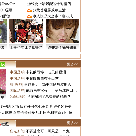
owGirl
·
游戏史上最般配的十对情侣
2》送票！
·
张元首透露戒毒生活
湘胎教
·
令人惊叹太空步下楼方式
密照
王菲小女儿李嫣曝光
酒井法子痛哭谢罪
更多>>
中国足球
|
申花的恐怖，老天的眼泪
中国足球
|
中超版梅西横空出世
羽 毛 球
|
苏迪曼，一场中国队独欢的秀
国际足球
|
伯纳乌夺冠夜——皇马球迷日记
NBA 联盟
|
马刺阉割了总决赛的精彩？
明星
意外伤害运动
后乔丹时代七王者
库娃曼妙身姿
十大球衣
童年卡卡可爱无比
田亮和芙蓉姐姐拉手
更多>>
焦点新闻
|
不要迷恋哥，哥只是一个鬼