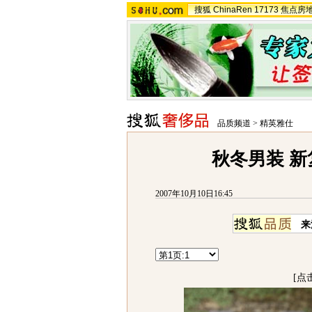
搜狐
ChinaRen
17173
焦点房
品质频道
>
精英雅仕
秋冬男装 
2007年10月10日16:45
来
[点