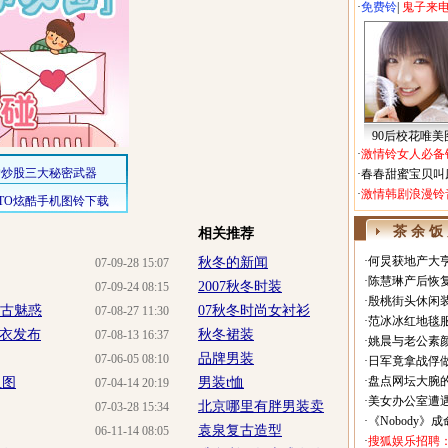
·
免费铃
|
鬼子来
90后校花唯美
·
激情铃女人必备
·
春春甜蜜宝贝叫
·
激情韩剧浪漫铃
茶 余 饭
相关推荐
·
何炅获地产大亨
秋冬的新闻
07-09-28 15:07
·
陈慧琳产后恢复
2007秋冬时装
07-09-24 08:15
·
殷桃街头休闲装
装复古魅惑
07秋冬时尚女衬衫
07-08-27 11:30
·
范冰冰红地毯
成衣发布
秋冬裙装
07-08-13 16:37
·
姚晨与老公素
品牌男装
07-06-05 08:10
·
日军竟拿战俘
·
盘点网坛大腕
组图
男装t恤
07-04-14 20:19
·
美女办公室遭
北京哪里有胖男装卖
07-03-28 15:34
·
《Nobody》
袁泉复古造型
06-11-14 08:05
·
搜狐娱乐招聘