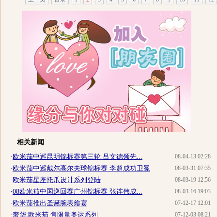
相关新闻
·
欧米茄中巡昆明锦标赛第三轮 吕文德领先...
08-04-13 02:28
·
欧米茄中巡戴尔高尔夫球锦标赛 李超成功卫冕
08-03-31 07:35
·
欧米茄星座托爪设计系列登陆
08-03-19 12:56
·
08欧米茄中国巡回赛广州锦标赛 张连伟成...
08-03-16 19:03
·
欧米茄推出圣诞腕表飨宴
07-12-17 12:01
·
奢华:欧米茄 售限量奥运系列
07-12-03 08:21