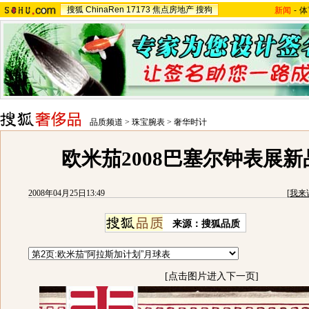
搜狐
ChinaRen
17173
焦点房地产
搜狗
新闻
-
体
品质频道
>
珠宝腕表
>
奢华时计
欧米茄2008巴塞尔钟表展
2008年04月25日13:49
[
我来
来源：搜狐品质
[点击图片进入下一页]