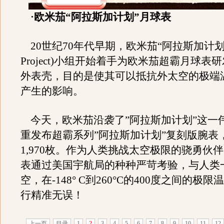
·欧米茄“阿拉斯加计划”月球表
20世纪70年代早期，欧米茄“阿拉斯加计划”(A
Project)小组开始着手为欧米茄超霸月球表
外表壳，目的是使其可以抵抗外太空的极端
产生的影响。
今天，欧米茄沿袭了”阿拉斯加计划”这一
重发布超霸系列”阿拉斯加计划”复刻版腕表
1,970枚。作为人类挑战太空极限的骁勇伙
表通过美国宇航局的种种严苛考验，与人类
空，在-148° C到260°C的400度之间的极
行精准无误！
上一页
目录
1
2
3
4
5
6
7
8
9
10
11
12