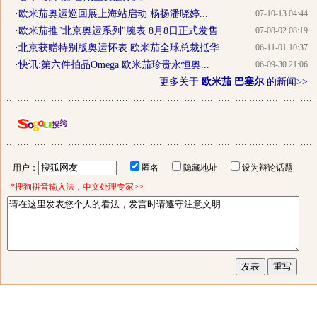
·
欧米茄奥运巡回展上海站启动 杨扬潘晓婷...
07-10-13 04:44
·
欧米茄推"北京奥运系列"腕表 8月8日正式发售
07-08-02 08:19
·
北京获赠特别版奥运怀表 欧米茄全球总裁抵华
06-11-01 10:37
·
快讯:第六件拍品Omega 欧米茄珍贵永恒奥...
06-09-30 21:06
更多关于
欧米茄 巴塞尔
的新闻>>
用户：
匿名
隐藏地址
设为辩论话题
*搜狗拼音输入法，中文处理专家>>