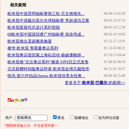
相关新闻
·
欧米茄中巡昆明锦标赛第三轮 吕文德领先...
08-04-13 02:28
·
欧米茄中巡戴尔高尔夫球锦标赛 李超成功卫冕
08-03-31 07:35
·
欧米茄星座托爪设计系列登陆
08-03-19 12:56
·
08欧米茄中国巡回赛广州锦标赛 张连伟成...
08-03-16 19:03
·
欧米茄推出圣诞腕表飨宴
07-12-17 12:01
·
奢华:欧米茄 售限量奥运系列
07-12-03 08:21
·
欧米茄奥运巡回展上海站启动 杨扬潘晓婷...
07-10-13 04:44
·
欧米茄推"北京奥运系列"腕表 8月8日正式发售
07-08-02 08:19
·
北京获赠特别版奥运怀表 欧米茄全球总裁抵华
06-11-01 10:37
·
快讯:第六件拍品Omega 欧米茄珍贵永恒奥...
06-09-30 21:06
更多关于
欧米茄 巴塞尔
的新闻>>
用户：
匿名
隐藏地址
设为辩论话题
*搜狗拼音输入法，中文处理专家>>