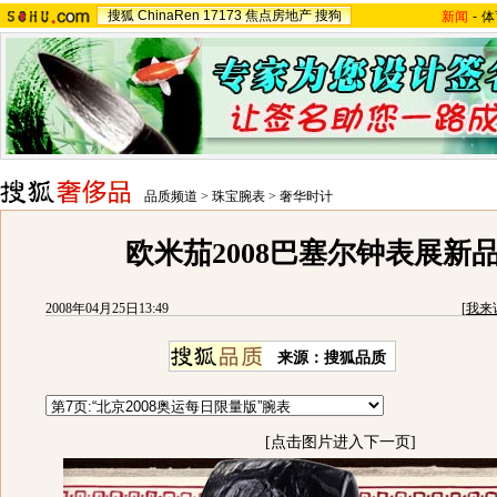
搜狐
ChinaRen
17173
焦点房地产
搜狗
新闻
-
体
品质频道
>
珠宝腕表
>
奢华时计
欧米茄2008巴塞尔钟表展新
2008年04月25日13:49
[
我来
来源：搜狐品质
[点击图片进入下一页]