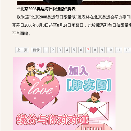
·“北京2008奥运每日限量版”腕表
欧米茄“北京2008奥运每日限量版”腕表将在北京奥运会举办期
开幕日2008年8月8日起至8月24日闭幕日，此珍藏系列每日仅限量
不言而喻。
上一页
目录
1
2
3
4
5
6
7
8
9
10
11
12