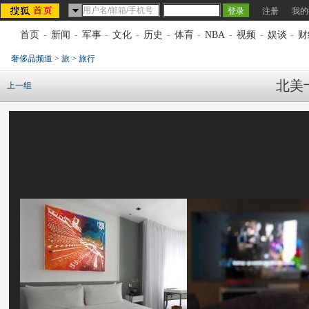
注册
我的
首页
-
新闻
-
军事
-
文化
-
历史
-
体育
-
NBA
-
视频
-
娱谈
-
财
奢侈品频道
>
旅
>
旅行
北美
上一组