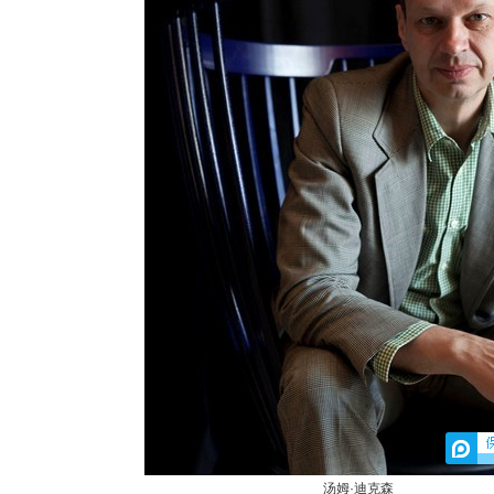
汤姆·迪克森