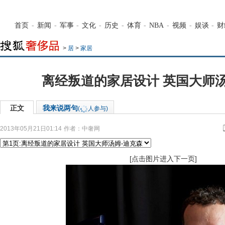
首页
-
新闻
-
军事
-
文化
-
历史
-
体育
-
NBA
-
视频
-
娱谈
-
财
>
居
>
家居
离经叛道的家居设计 英国大师汤
正文
我来说两句
(
人参与)
2013年05月21日01:14
作者：中奢网
[点击图片进入下一页]