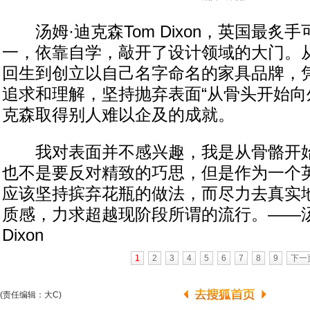
汤姆·迪克森Tom Dixon，英国最炙
一，依靠自学，敲开了设计领域的大门。
回生到创立以自己名字命名的家具品牌，凭
追求和理解，坚持抛弃表面“从骨头开始向
克森取得别人难以企及的成就。
我对表面并不感兴趣，我是从骨骼开始
也不是要反对精致的巧思，但是作为一个
应该坚持摈弃花瓶的做法，而尽力去真实
质感，力求超越现阶段所谓的流行。——汤
Dixon
1
2
3
4
5
6
7
8
9
下一
(责任编辑：大C)