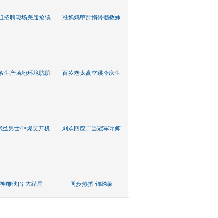
姐招聘现场美腿抢镜
准妈妈堕胎捐骨髓救妹
条生产场地环境肮脏
百岁老太高空跳伞庆生
屌丝男士4>爆笑开机
刘欢回应二当冠军导师
神雕侠侣-大结局
同步热播-锦绣缘