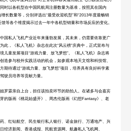
同时以各机型在中国民航局注册数量为基准，按照其在国内
增长数量等，分别评选出“最受欢迎机型”和“2013年度最畅销
反馈等各个维度揭示过去一年中各机型销量和市场反应的变化。
国私人飞机产业近年来蓬勃发展，其未来，仍需要依靠更广
为此，《私人飞机》杂志在此次“风云榜”庆典中，正式宣布与
境儿童发展项目“游戏力量、放飞梦想”。《私人飞机》杂志将
创造参与校外实践活动的机会，如参观本地天文馆和科技馆、
方期待通过“游戏力量、放飞梦想”项目，培养具有良好科学素
驾驶员培养等贡献力量。
罗霖亲自上台，担任该拍卖环节的助拍人。在诸多与会嘉宾
的版画《桃花始盛开》、周杰伦版画《幻想Fantasy》、老
、红钻航空、民生银行私人银行、诺金旅行、万通地产、兴
日经济新闻、香港成报、民航资源网、航趣私人飞机网、