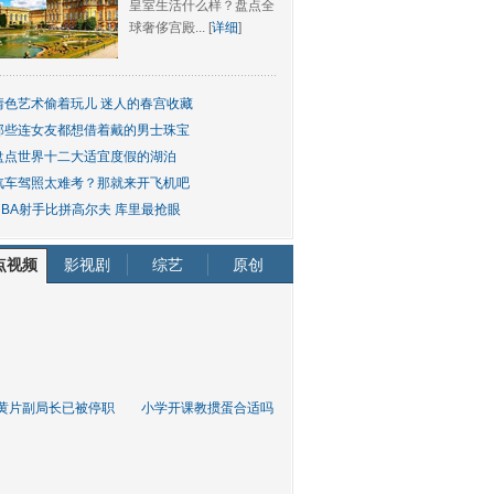
皇室生活什么样？盘点全
球奢侈宫殿... [
详细
]
情色艺术偷着玩儿 迷人的春宫收藏
那些连女友都想借着戴的男士珠宝
盘点世界十二大适宜度假的湖泊
汽车驾照太难考？那就来开飞机吧
NBA射手比拼高尔夫 库里最抢眼
点视频
影视剧
综艺
原创
黄片副局长已被停职
小学开课教掼蛋合适吗