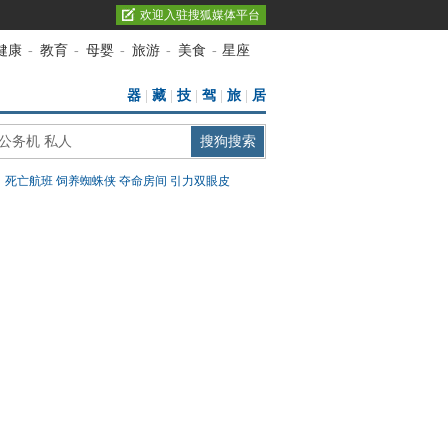
欢迎入驻搜狐媒体平台
健康
-
教育
-
母婴
-
旅游
-
美食
-
星座
器
|
藏
|
技
|
驾
|
旅
|
居
：
死亡航班
饲养蜘蛛侠
夺命房间
引力双眼皮