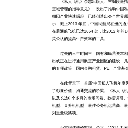
《私人飞机》杂志出版人、主编段薇指出，
空域管理的指导意见》，发出了推动中国私
朝阳产业快速崛起，已经创造出令全世界瞩目
示，截止2013 年底，中国民航局在册的通用
在册通航飞机已达1654 架，比2012 年
英公认的提高生产效率的工具。
过去的三年时间里，国有和民营资本相继进
出或正在进行通用航空产业园区的建设，几
的专项政策；国内金融租赁、PE、产业基
在此背景下，首届“中国私人飞机年度风
了彰显价值、沟通交流的桥梁。《私人飞机
以及长达6 个多月的市场问卷、数据调研
机型、直升机机型，最佳公务机运营商、最
列重量级奖项。
为实现评选的客观、公平，“2014 中