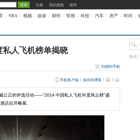
注册
我的搜狐
邮件
育
-
NBA
-
视频
-
娱谈
-
财经
-
世相
-
科技
-
汽车
-
房产
-
时尚
-
年度私人飞机榜单揭晓
热词
扫描到手机
手机客户端
保存到博客
公正的评选活动——“2014 中国私人飞机年度风云榜”盛
顿酒店拉开帷幕。