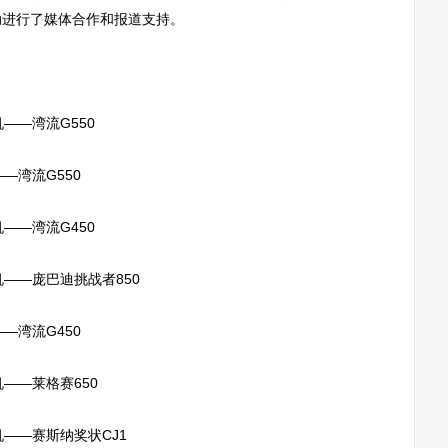
活动进行了媒体合作和报道支持。
——湾流G550
—湾流G550
——湾流G450
——庞巴迪挑战者850
—湾流G450
——莱格赛650
——赛斯纳奖状CJ1