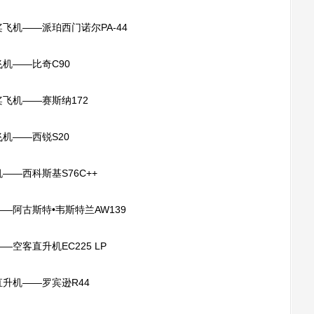
机——派珀西门诺尔PA-44
机——比奇C90
飞机——赛斯纳172
机——西锐S20
—西科斯基S76C++
阿古斯特•韦斯特兰AW139
客直升机EC225 LP
升机——罗宾逊R44