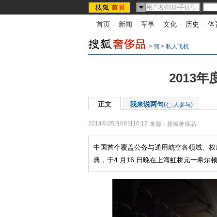
首页
-
新闻
-
军事
-
文化
-
历史
-
体
>
驾
>
私人飞机
2013
正文
我来说两句
(
人参与)
2014年05月09日10:12
来源：
搜狐奢侈品
中国首个覆盖公务与通用航空各领域、权威
典，于4 月16 日晚在上海虹桥元一希尔