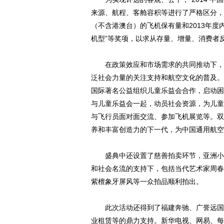
来源、航程、客舱容积等进行了严格区分，
（不含港澳台）的飞机保有量和2013年度内
机型”等奖项，以求从存量、增量、消费者
在政策效应和市场需求的共同推动下，中
泛社会力量的关注支持和航空文化的普及。
国际著名公益组织儿童乐益会合作，启动困
与儿童乐益会一起，动员社会资源，为儿童
与飞行员面对面交流、参加飞机展览等。双
养和丰富创造力的下一代，为中国通用航空
盛典中还设置了慈善拍卖环节，亚洲小姐
和社会名流的支持下，包括当代艺术家周春芽
紫檀象牙屏风等一众拍品顺利拍出。
此次活动还得到了福建奔驰、广誉远国药
业租赁等的鼎力支持。新华电视、网易、每