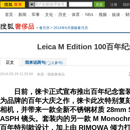
注册
我的
首页
-
新闻
-
军事
-
文化
-
历史
-
体育
-
NBA
-
视频
-
娱谈
-
财
>
奢月历
>
2014年6月搜狐奢月历
Leica M Edition 100百
正文
我来说两句
(
人参与)
2014-05-29 11:33:40
来源：
搜狐奢侈品
日前，徕卡正式宣布推出百年纪念套装 Lei
为品牌的百年大庆之作，徕卡此次特别复刻了
相机，并带来一款全新不锈钢材质 28mm Summ
ASPH 镜头。套装内的另一款 M Monoc
百年特别款设计，加上由 RIMOWA 倾