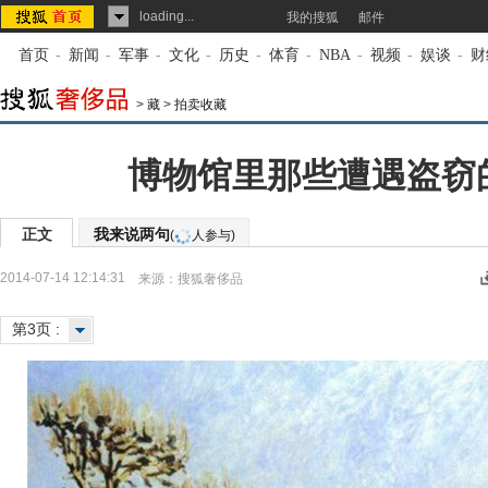
loading...
我的搜狐
邮件
首页
-
新闻
-
军事
-
文化
-
历史
-
体育
-
NBA
-
视频
-
娱谈
-
财
>
藏
>
拍卖收藏
博物馆里那些遭遇盗窃
正文
我来说两句
(
人参与)
2014-07-14 12:14:31
来源：
搜狐奢侈品
第3页 :