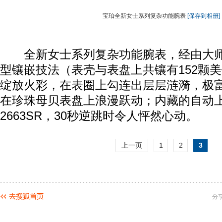
宝珀全新女士系列复杂功能腕表
[保存到相册]
全新女士系列复杂功能腕表，经由大师
型镶嵌技法（表壳与表盘上共镶有152颗
绽放火彩，在表圈上勾连出层层涟漪，极
在珍珠母贝表盘上浪漫跃动；内藏的自动上链
2663SR，30秒逆跳时令人怦然心动。
上一页
1
2
3
分