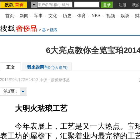
注册
我的
首页
-
新闻
-
军事
-
文化
-
历史
-
体育
-
NBA
-
视频
-
娱谈
-
财
>
器
>
腕表
6大亮点教你全览宝珀201
正文
我来说两句
(
人参与)
2014年04月22日14:12
来源：
搜狐奢侈品
第3页 :
大明火珐琅工艺
今年表展上，工艺是又一大热点。宝珀Le 
表工坊的屋檐下，汇聚着业内最完整的工