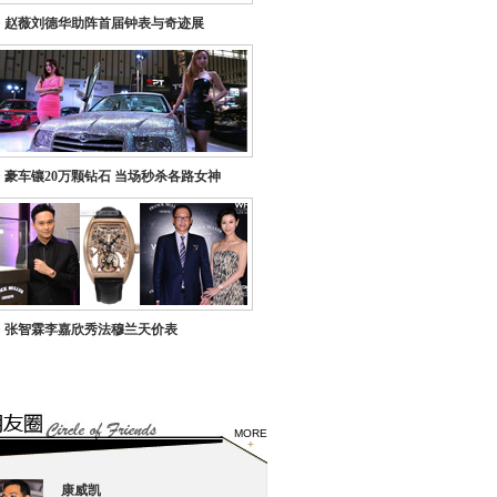
>
赵薇刘德华助阵首届钟表与奇迹展
>
豪车镶20万颗钻石 当场秒杀各路女神
>
张智霖李嘉欣秀法穆兰天价表
MORE
+
康威凯