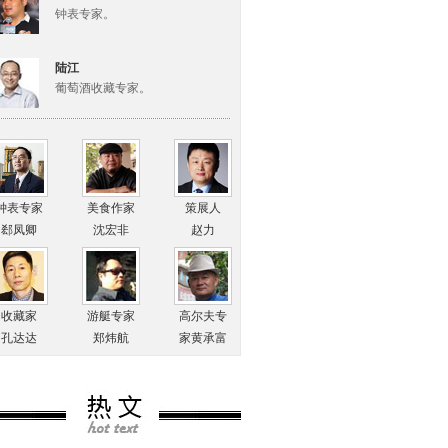
钟表专家。
陆江
葡萄酒收藏专家。
玩家
钟表专家
美食作家
策展人
郄凤卿
沈宏非
赵力
收藏家
游艇专家
高尔夫专
孔达达
郑炜航
家黄承富