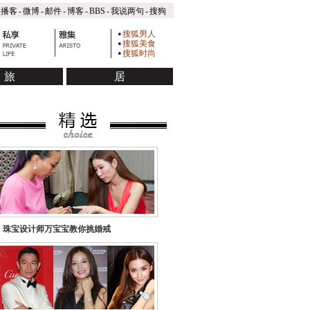
播客
-
微博
-
邮件
-
博客
-
BBS
-
我说两句
-
搜狗
搜狐男人
搜狐美食
搜狐时尚
旅
居
食美酒
酒店
会所
豪宅
家居
>
珠宝设计师万宝宝教你挑婚戒
品鉴