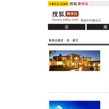
再造中式奢生活
器
藏
腕表
珠宝
定制
拍卖收
奢侈品频道
>
居
>
豪宅