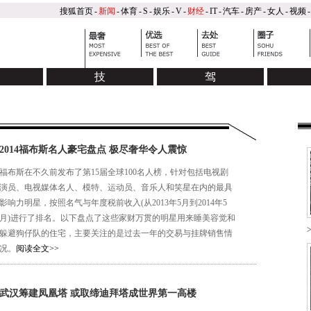
搜狐首页
-
新闻
-
体育
-
S
-
娱乐
-
V
-
财经
-
IT
-
汽车
-
房产
-
女人
-
视频
-
技
驾
藏
艺术
高尔夫
马球
浪琴马术
豪车
私人飞机
游艇
旅行
美
2014福布斯名人豪宅盘点 极尽奢华令人震惊
福布斯在不久前发布了第15届全球100名人榜，针对包括电视剧
演员、电视媒体名人、模特、运动员、音乐人和笑星在内的最具
影响力明星，按照名气与年度税前收入(从2013年5月到2014年5
月)进行了排名。以下盘点了这些家财万贯的明星用来睡美容觉和
躲避狗仔队的住宅，主要关注的是过去一年的交易与挂牌销售情
况。
阅读全文>>
武汉筹建凤凰塔 或取缔迪拜塔成世界第一高楼