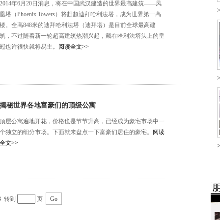
2014年6月20日消息，将在中国武汉建造的世界最高建筑——凤
凰塔（Phoenix Towers）将赶超迪拜哈利法塔，成为世界第一高
楼。全高848米的迪拜哈利法塔（迪拜塔）是目前全球最高建
筑，不过随着新一轮超高建筑热潮兴起，戴在哈利法塔头上的皇
冠也许很快就将易主。
阅读全文>>
揭秘世界各地富豪们的顶级公寓
顶层公寓遍地开花，价格也是节节升高，已经成为豪宅市场中一
个独立的细分市场。下面就来盘点一下富豪们居住的豪宅。
阅读
全文>>
3
转到
页
Go