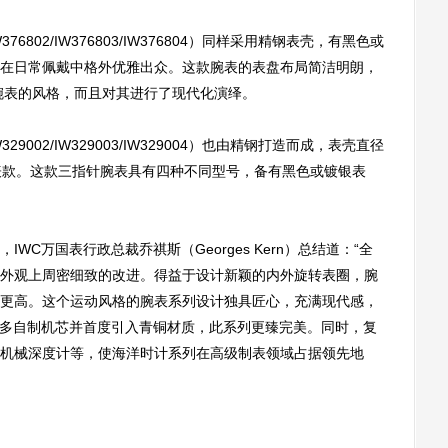
IW376802/IW376803/IW376804）同样采用精钢表壳，有黑色或
在日常佩戴中格外优雅出众。这款腕表的表盘布局简洁明朗，
计腕表的风格，而且对其进行了现代化演绎。
IW329002/IW329003/IW329004）也由精钢打造而成，表壳直径
表款。这款三指针腕表具有四种不同型号，备有黑色或镀银表
万国表行政总裁乔祺斯（Georges Kern）总结道：“全
外观上周密细致的改进。得益于设计新颖的内外旋转表圈，腕
更高。这个运动风格的腕表系列设计独具匠心，充满现代感，
更多自制机芯并首度引入青铜材质，此系列更臻完美。同时，复
机械深度计等，使海洋时计系列在高级制表领域占据领先地