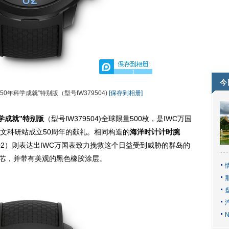
1
今
年科学成就”特别版（型号IW379504)
[保存到相册]
学成就”特别版
（型号IW379504)全球限量500枚，是IWC万国
文科研站成立50周年的献礼。相同构造的
海洋时计计时腕
9502）则表达出IWC万国表致力挽救这个日益受到威胁的群岛的
机芯，并带有美观的黑色橡胶涂层。