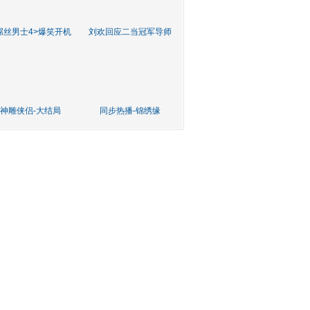
屌丝男士4>爆笑开机
刘欢回应二当冠军导师
神雕侠侣-大结局
同步热播-锦绣缘