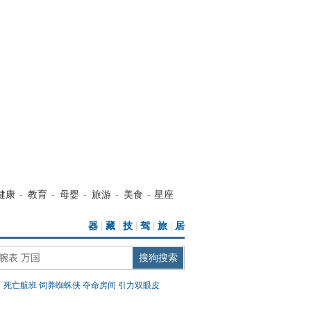
健康
-
教育
-
母婴
-
旅游
-
美食
-
星座
器
|
藏
|
技
|
驾
|
旅
|
居
：
死亡航班
饲养蜘蛛侠
夺命房间
引力双眼皮